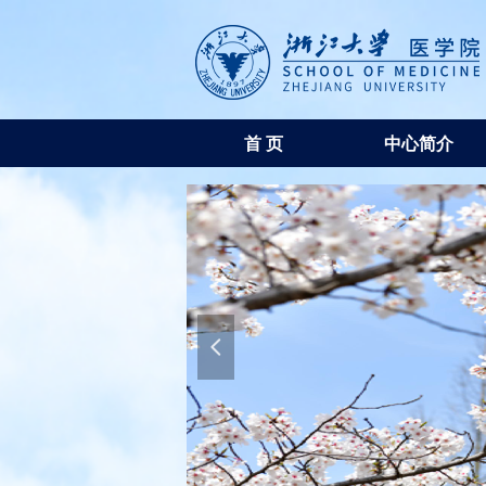
首 页
中心简介
넳