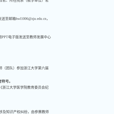
姓名、所在院系（教学单位）名
发送至邮箱
hwl1006@zju.edu.cn
，
用
PPT
电子版发送至教师发展中心
师（团队）参加浙江大学第六届
誉称号。
《浙江大学医学院教育委员会纪
涉及知识产权纠纷，由参赛教师