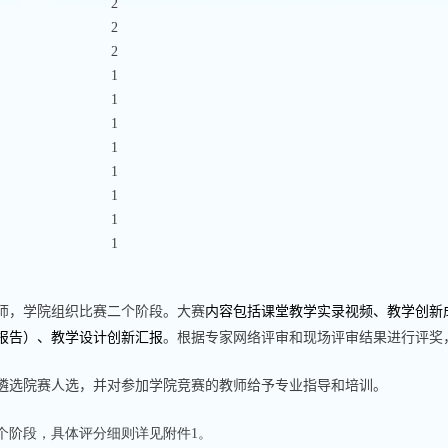
2
2
2
1
1
1
1
1
1
1
1
师，学院组织比赛二个阶段。大赛
内容包括课堂教学实录视频、教学创新
报告）、教学设计创新汇报
。根据专家网络评审和现场评审结果进行评奖
遴选院赛人选，并对参加学院竞赛的教师给予专业指导和培训。
个阶段，具体评分细则详见附件
1
。