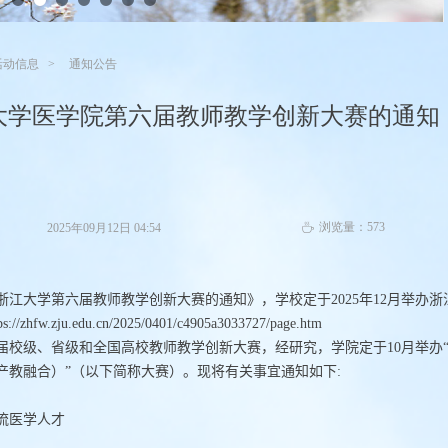
活动信息
通知公告
大学医学院第六届教师教学创新大赛的通知
浏览量：
573
2025年09月12日
04:54
ꄘ
浙江大学第六届教师教学创新大赛的通知》，学校定于
2025
年
12
月举办浙
ps://zhfw.zju.edu.cn/2025/0401/c4905a3033727/page.htm
届校级、省级和全国高校教师教学创新大赛，经研究，学院定于
10
月举办
产教融合）”（以下简称大赛）。现将有关事宜通知如下
:
流医学人才