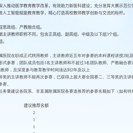
深入推动医学教育教学改革，有效助力新医科建设；充分发挥大赛示范引
进人工智能赋能教育教学，精心打造高校教师教学创新与交流的标杆。
程思政组、产教融合组。
据主讲教师职称不同，包含正高组、副高组、中级及以下组
3
个组。
组。
属医院在职或正式聘用教师，主讲教师近五年对参赛的本科课程讲授
2
轮
形式参赛，团队成员包括
1
名主讲教师和不超过
3
名团队教师。产教融合赛
职教师，且深度参与教育教学时间须达到
2
年及以上
等奖的主讲教师不能再次参赛，已获得上届大赛全国赛二、三等奖的主讲
参赛。
任务量建议各院系、非直属附属医院各赛道推荐的参赛名额如下（如有特
建议推荐名额
2
1
1