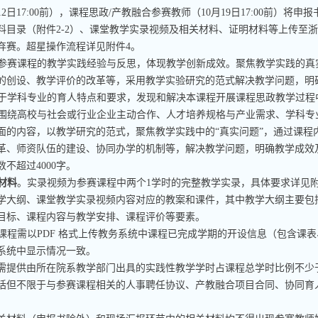
12
日
17:00
前），课程思政
/
产教融合参赛教师（
10
月
19
日
17:00
前）将申报
料目录（附件
2-2
）、课堂教学实录视频及相关材料、证明材料等上传至浙
弃赛。超星操作流程详见附件
4
。
参赛课程的教学实践经验与反思，体现教学创新成效。聚焦教学实践的真实
的创设、教学评价的改革等，采用教学实验研究的范式解决教学问题，明
于学科专业的育人特点和要求，发现和解决本课程开展课程思政教学过程
围绕高校与社会或行业企业主动合作、人才培养规格与产业需求、学科专
面的内容，以教学研究的范式，聚焦教学实践中的“真实问题”，通过课程
革、师资队伍的建设、协同办学的机制等，解决教学问题，明确教学成效
数不超过
4000
字。
材料
。实录视频为参赛课程中两个
1
学时的完整教学实录，具体要求详见
学大纲、课堂教学实录视频内容对应的教案和课件，其中教学大纲主要包
目标、课程内容与教学安排、课程评价等要素。
课程需以
PDF
格式上传教务系统中课程已完成学期的开设信息（包含课表
系统中显示情况一致。
需提供由所在院系教学部门出具的实践性教学学时占课程总学时比例不少
括但不限于与参赛课程相关的人事聘任协议、产教融合项目合同、协同育