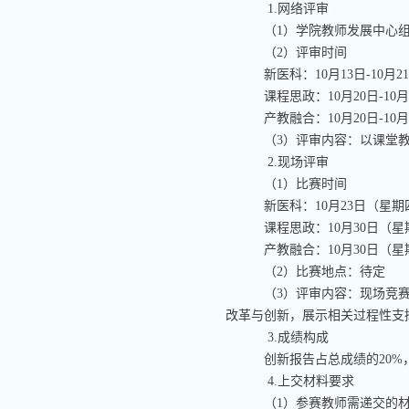
1.
网络评审
（
1
）学院教师发展中心
（
2
）评审时间
新医科：
10
月
13
日
-10
月
2
课程思政：
10
月
20
日
-10
产教融合：
10
月
20
日
-10
（
3
）评审内容：以课堂
2.
现场评审
（
1
）比赛时间
新医科：
10
月
23
日（星期
课程思政：
10
月
30
日（星
产教融合：
10
月
30
日（星
（
2
）比赛地点：待定
（
3
）评审内容：现场竞
改革与创新，展示相关过程性支
3.
成绩构成
创新报告占总成绩的
20%
4.
上交材料要求
（
1
）参赛教师需递交的