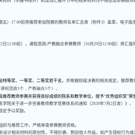
关材料（申报书除外）和现场汇报环节中的相关材料均不得出现参赛教师
期五）
17:00
前将推荐参加院赛的教师名单汇总表（附件
3
）盖章，电子版
。
22
日
12:00
前），课程思政
/
产教融合参赛教师（
10
月
29
日
12:00
前）将汇报
设特等奖、一等奖、二等奖若干名，
并根据校级决赛的相关规定，推荐教
，课程思政
1
个，产教融合
1
个）。
极推荐教师参赛并获得良好成绩的院系和教学单位，授予“优秀组织奖”荣
医学院关于进一步完善教师教学竞赛体系的通知（
2020
年
7
月
2
日发）》、
规定予以奖励。
组织与推荐工作，严格审查参赛教师资格。
新设计相关材料的原创性，不得抄袭、剽窃他人作品，如产生侵权行为或