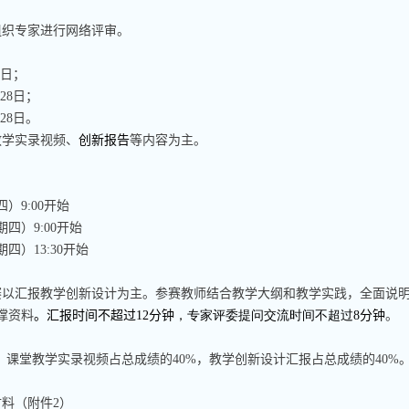
组织专家进行网络评审。
1
日；
月
28
日；
月
28
日。
教学实录视频、
创新报告
等内容为主。
四）
9:00
开始
期四）
9:00
开始
期四）
13:30
开始
赛以汇报教学创新设计为主。参赛教师结合教学大纲和教学实践，全面说
撑资料
。
汇报时间不超过
12
分钟
，专家评委提问交流时间不超过
8
分钟
。
，课堂教学实录视频占总成绩的
40%
，教学创新设计汇报占总成绩的
40%
材料（附件
2
）