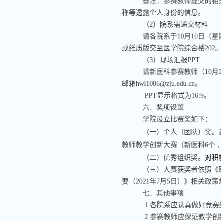
备注：参赛教师提交的相
称等透露个人身份的信息。
（
2
）院系需递交材料
请各院系于
10
月
10
日（星
或纸质版交至医学院综合楼
202
（
3
）现场汇报
PPT
请新医科参赛教师（
10
月
邮箱
hwl1006@zju.edu.cn
。
PPT
显示格式为
16:9
。
六、奖项设置
学院设立比赛奖如下：
（一）个人（团队）奖。
教师教学创新大赛（新医科
6
个
（二）优秀组织奖。
对积
（三）大赛获奖者依照《
要（
2021
年
7
月
5
日）》相关政策
七、其他事项
1.
各院系应认真做好竞赛
2.
参赛教师应保证教学创